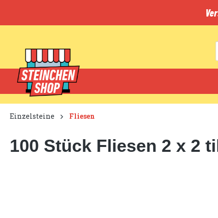
inhalt springen
Ver
Einzelsteine
Fliesen
100 Stück Fliesen 2 x 2 t