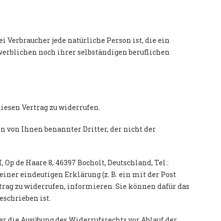
 Verbraucher jede natürliche Person ist, die ein
werblichen noch ihrer selbständigen beruflichen
iesen Vertrag zu widerrufen.
n von Ihnen benannter Dritter, der nicht der
 de Haare 8, 46397 Bocholt, Deutschland, Tel.:
iner eindeutigen Erklärung (z. B. ein mit der Post
rtrag zu widerrufen, informieren. Sie können dafür das
schrieben ist.
ber die Ausübung des Widerrufsrechts vor Ablauf der