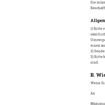
Sie müss
Beschaff
Allge
1) Bitte
sämtlich
Umverpac
einen au
2) Sende
3) Bitte
sind.
B. Wi
Wenn Sie
An
Maximu