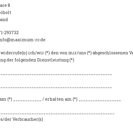
are 8
cholt
land
71-293732
 info@maximum-rc.de
widerrufe(n) ich/wir (*) den von mir/uns (*) abgeschlossenen V
ng der folgenden Dienstleistung (*)
________________________________________________
________________________________________________
 am (*) ____________ / erhalten am (*) __________________
_________________________________________________
/der Verbraucher(s)
_________________________________________________