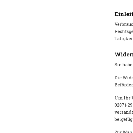
Einlei
Verbrauc
Rechtsge
Tätigkei
Widerr
Sie habe
Die Wide
Beförder
Um Ihr W
02871-29
versandt
beigefüg
Zur Wahr