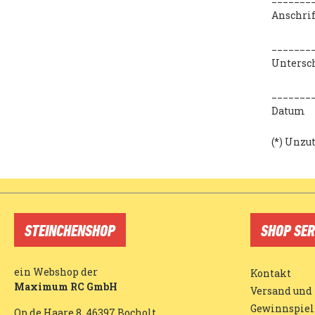
Anschrif
_______
Untersch
_______
Datum
(*) Unzu
STEINCHENSHOP
SHOP SER
ein Webshop der
Kontakt
Maximum RC GmbH
Versand und
Gewinnspiel
Op de Haare 8, 46397 Bocholt