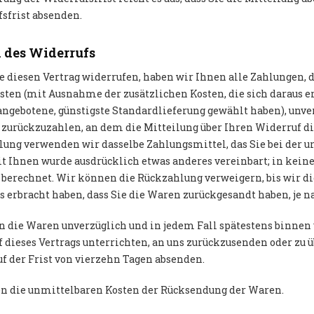
sfrist absenden.
 des Widerrufs
 diesen Vertrag widerrufen, haben wir Ihnen alle Zahlungen, d
sten (mit Ausnahme der zusätzlichen Kosten, die sich daraus erg
angebotene, günstigste Standardlieferung gewählt haben), unve
zurückzuzahlen, an dem die Mitteilung über Ihren Widerruf dies
ung verwenden wir dasselbe Zahlungsmittel, das Sie bei der ur
t Ihnen wurde ausdrücklich etwas anderes vereinbart; in kei
 berechnet. Wir können die Rückzahlung verweigern, bis wir d
 erbracht haben, dass Sie die Waren zurückgesandt haben, je n
n die Waren unverzüglich und in jedem Fall spätestens binnen
 dieses Vertrags unterrichten, an uns zurückzusenden oder zu ü
uf der Frist von vierzehn Tagen absenden.
en die unmittelbaren Kosten der Rücksendung der Waren.