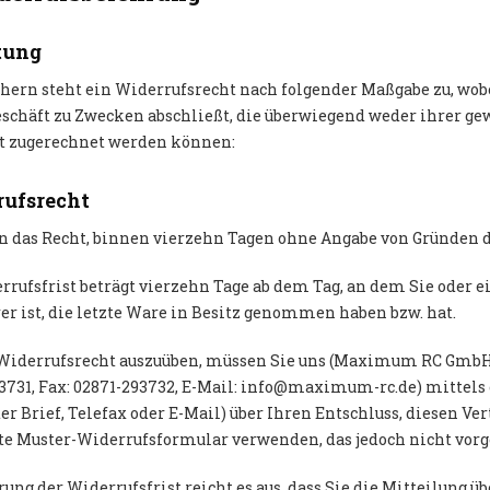
tung
hern steht ein Widerrufsrecht nach folgender Maßgabe zu, wobei
schäft zu Zwecken abschließt, die überwiegend weder ihrer ge
t zugerechnet werden können:
ufsrecht
n das Recht, binnen vierzehn Tagen ohne Angabe von Gründen d
rrufsfrist beträgt vierzehn Tage ab dem Tag, an dem Sie oder ei
er ist, die letzte Ware in Besitz genommen haben bzw. hat.
iderrufsrecht auszuüben, müssen Sie uns (Maximum RC GmbH, Op
3731, Fax: 02871-293732, E-Mail: info@maximum-rc.de) mittels e
er Brief, Telefax oder E-Mail) über Ihren Entschluss, diesen Ve
te Muster-Widerrufsformular verwenden, das jedoch nicht vorge
ung der Widerrufsfrist reicht es aus, dass Sie die Mitteilung ü