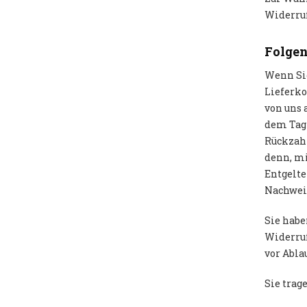
Widerruf
Folgen
Wenn Sie
Lieferko
von uns 
dem Tag 
Rückzahl
denn, mi
Entgelte
Nachweis
Sie habe
Widerruf
vor Abla
Sie trag