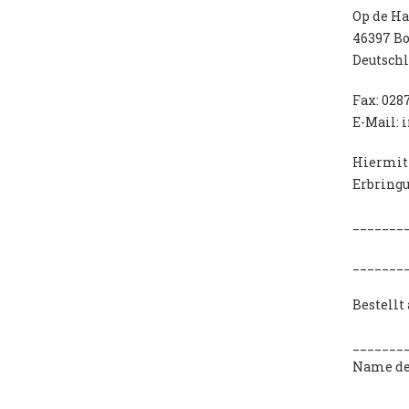
Op de Ha
46397 Bo
Deutsch
Fax: 028
E-Mail:
Hiermit 
Erbringu
_______
_______
Bestellt
_______
Name des
_______