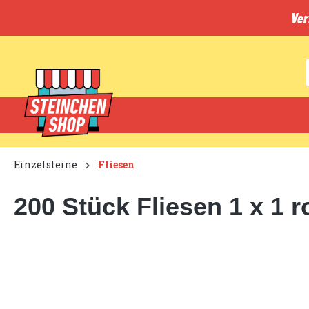
inhalt springen
Ver
Einzelsteine
Fliesen
200 Stück Fliesen 1 x 1 r