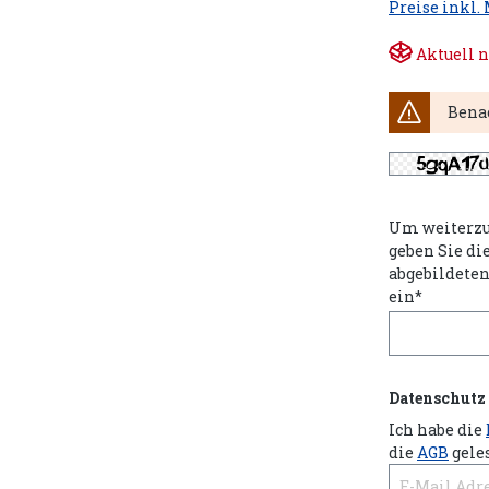
Preise inkl.
Aktuell n
Benac
Um weiterzu
geben Sie di
abgebildete
ein*
Datenschutz
Ich habe die
die
AGB
gele