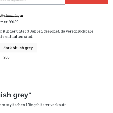
ttel hinzufügen
mer:
99139
ür Kinder unter 3 Jahren geeignet, da verschluckbare
ile enthalten sind.
dark bluish grey
200
uish grey"
inem stylischen Hängeblister verkauft.