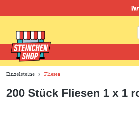
inhalt springen
Ver
Einzelsteine
Fliesen
200 Stück Fliesen 1 x 1 r