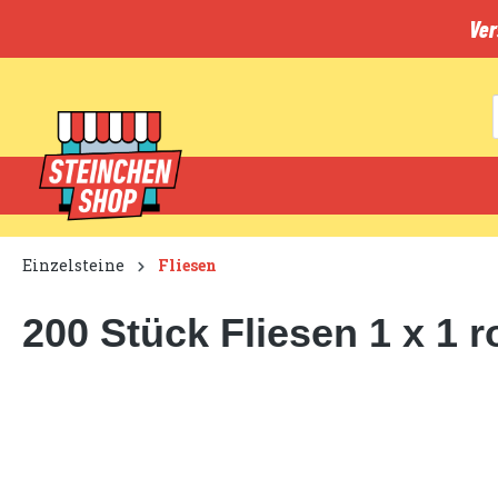
inhalt springen
Ver
Einzelsteine
Fliesen
200 Stück Fliesen 1 x 1 r