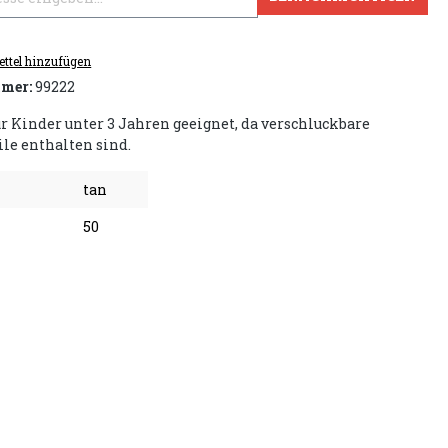
ttel hinzufügen
mer:
99222
ür Kinder unter 3 Jahren geeignet, da verschluckbare
ile enthalten sind.
tan
50