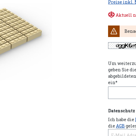
Preise inkl.
Aktuell n
Benac
Um weiterzu
geben Sie di
abgebildete
ein*
Datenschutz
Ich habe die
die
AGB
gele