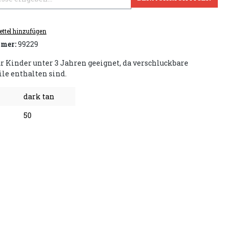
ttel hinzufügen
mer:
99229
ür Kinder unter 3 Jahren geeignet, da verschluckbare
ile enthalten sind.
dark tan
50