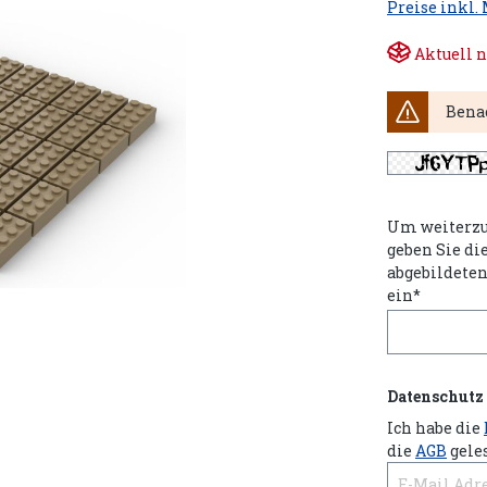
Preise inkl.
Aktuell n
Benac
Um weiterzu
geben Sie di
abgebildete
ein*
Datenschutz
Ich habe die
die
AGB
gele