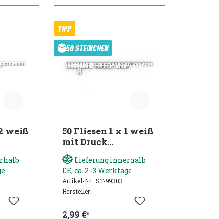
TIPP
50 STEINCHEN
 2 weiß
50 Fliesen 1 x 1 weiß
mit Druck
t
Buchstaben Set
rhalb
Lieferung innerhalb
ge
DE, ca. 2 -3 Werktage
Artikel-Nr.: ST-99303
Hersteller:
2,99 €*