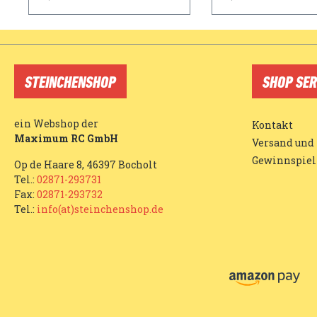
STEINCHENSHOP
SHOP SER
ein Webshop der
Kontakt
Maximum RC GmbH
Versand und
Gewinnspiel
Op de Haare 8, 46397 Bocholt
Tel.:
02871-293731
Fax:
02871-293732
Tel.:
info(at)steinchenshop.de