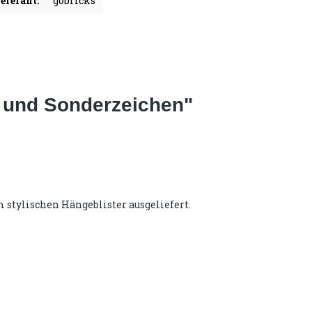
eferant:
gobricks
n und Sonderzeichen"
 stylischen Hängeblister ausgeliefert.