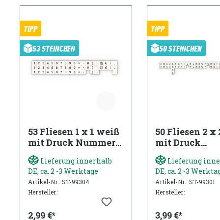
TIPP
TIPP
53 STEINCHEN
50 STEINCHEN
53 Fliesen 1 x 1 weiß
50 Fliesen 2 x
mit Druck Nummern
mit Druck
und Sonderzeichen
Buchstaben Se
Lieferung innerhalb
Lieferung inne
DE, ca. 2 -3 Werktage
DE, ca. 2 -3 Werkta
Artikel-Nr.: ST-99304
Artikel-Nr.: ST-99301
Hersteller:
Hersteller:
2,99 €*
3,99 €*