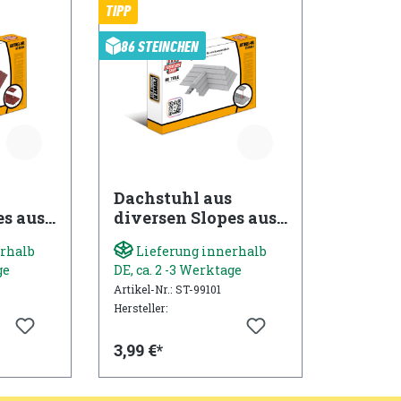
TIPP
86 STEINCHEN
Dachstuhl aus
es aus
diversen Slopes aus
en in
gobricks Steinen in
rhalb
Lieferung innerhalb
light bluish grey
ge
DE, ca. 2 -3 Werktage
Artikel-Nr.: ST-99101
Hersteller:
3,99 €*