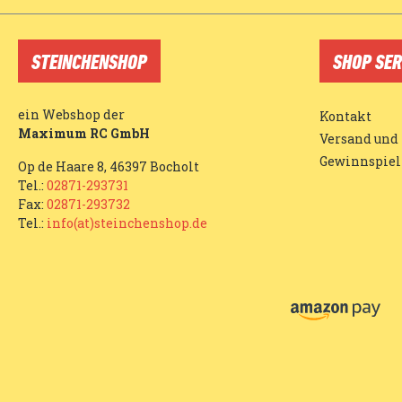
STEINCHENSHOP
SHOP SER
ein Webshop der
Kontakt
Maximum RC GmbH
Versand und
Gewinnspiel
Op de Haare 8, 46397 Bocholt
Tel.:
02871-293731
Fax:
02871-293732
Tel.:
info(at)steinchenshop.de