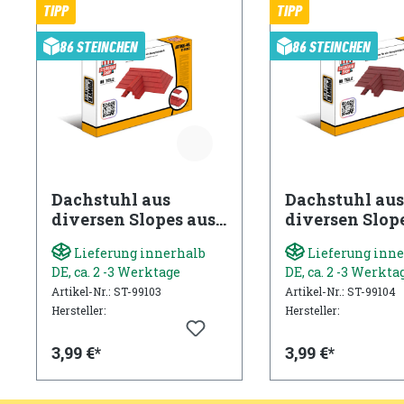
TIPP
TIPP
86 STEINCHEN
86 STEINCHEN
Dachstuhl aus
Dachstuhl aus
diversen Slopes aus
diversen Slop
gobricks Steinen in
gobricks Stein
Lieferung innerhalb
Lieferung inne
rot
dark red
DE, ca. 2 -3 Werktage
DE, ca. 2 -3 Werkta
Artikel-Nr.: ST-99103
Artikel-Nr.: ST-99104
Hersteller:
Hersteller:
3,99 €*
3,99 €*