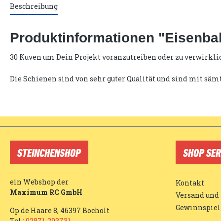
Beschreibung
Produktinformationen "Eisenba
30 Kuven um Dein Projekt voranzutreiben oder zu verwirkli
Die Schienen sind von sehr guter Qualität und sind mit s
STEINCHENSHOP
SHOP SER
ein Webshop der
Kontakt
Maximum RC GmbH
Versand und
Gewinnspiel
Op de Haare 8, 46397 Bocholt
Tel.:
02871-293731