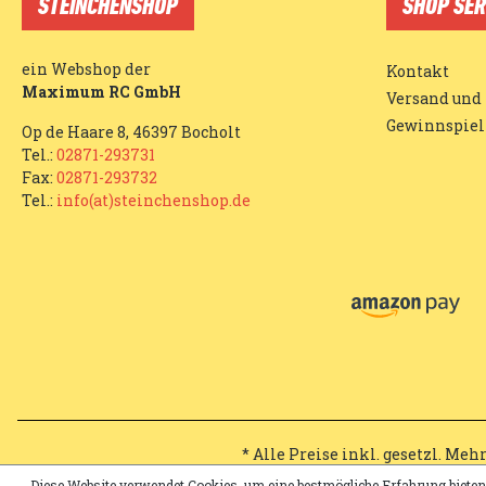
STEINCHENSHOP
SHOP SER
ein Webshop der
Kontakt
Maximum RC GmbH
Versand und
Gewinnspiel
Op de Haare 8, 46397 Bocholt
Tel.:
02871-293731
Fax:
02871-293732
Tel.:
info(at)steinchenshop.de
* Alle Preise inkl. gesetzl. Meh
Diese Website verwendet Cookies, um eine bestmögliche Erfahrung biete