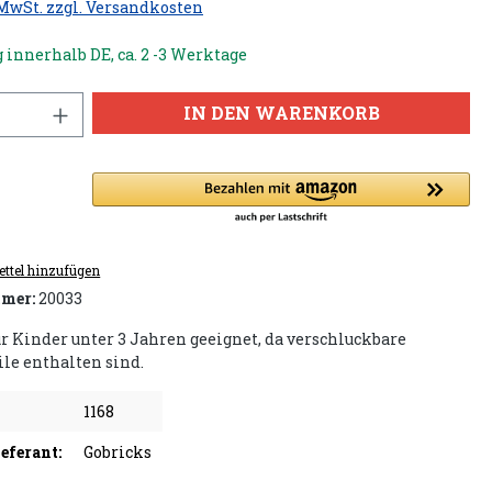
 MwSt. zzgl. Versandkosten
 innerhalb DE, ca. 2 -3 Werktage
IN DEN WARENKORB
ttel hinzufügen
mer:
20033
ür Kinder unter 3 Jahren geeignet, da verschluckbare
ile enthalten sind.
1168
eferant:
Gobricks