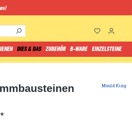
os!
IENEN
DIES & DAS
ZUBEHÖR
B-WARE
EINZELSTEINE
emmbausteinen
Mould King
*