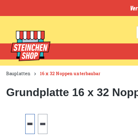
inhalt springen
Ver
Bauplatten
16 x 32 Noppen unterbaubar
Grundplatte 16 x 32 Nop