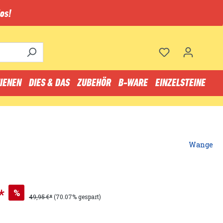
os!
IENEN
DIES & DAS
ZUBEHÖR
B-WARE
EINZELSTEINE
Wange
*
%
49,95 €*
(70.07% gespart)