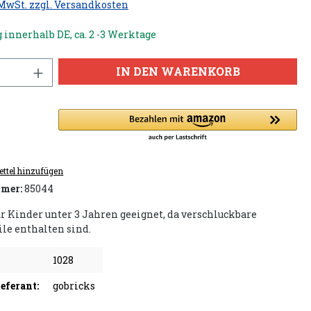
 MwSt. zzgl. Versandkosten
 innerhalb DE, ca. 2 -3 Werktage
IN DEN WARENKORB
ttel hinzufügen
mer:
85044
ür Kinder unter 3 Jahren geeignet, da verschluckbare
ile enthalten sind.
1028
eferant:
gobricks