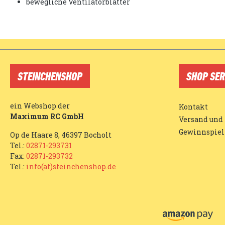
bewegliche Ventilatorblätter
STEINCHENSHOP
SHOP SER
ein Webshop der
Kontakt
Maximum RC GmbH
Versand und
Gewinnspiel
Op de Haare 8, 46397 Bocholt
Tel.:
02871-293731
Fax:
02871-293732
Tel.:
info(at)steinchenshop.de