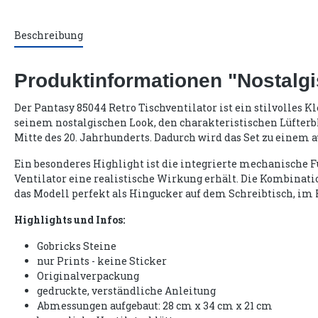
Beschreibung
Produktinformationen "Nostalgi
Der Pantasy 85044 Retro Tischventilator ist ein stilvolles
seinem nostalgischen Look, den charakteristischen Lüfterbl
Mitte des 20. Jahrhunderts. Dadurch wird das Set zu einem
Ein besonderes Highlight ist die integrierte mechanische F
Ventilator eine realistische Wirkung erhält. Die Kombinat
das Modell perfekt als Hingucker auf dem Schreibtisch, im R
Highlights und Infos:
Gobricks Steine
nur Prints - keine Sticker
Originalverpackung
gedruckte, verständliche Anleitung
Abmessungen aufgebaut: 28 cm x 34 cm x 21 cm