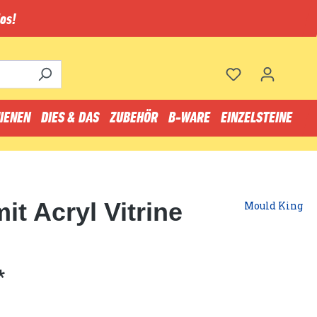
os!
IENEN
DIES & DAS
ZUBEHÖR
B-WARE
EINZELSTEINE
t Acryl Vitrine
Mould King
*