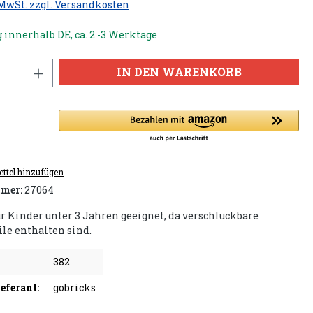
 MwSt. zzgl. Versandkosten
 innerhalb DE, ca. 2 -3 Werktage
IN DEN WARENKORB
ttel hinzufügen
mer:
27064
ür Kinder unter 3 Jahren geeignet, da verschluckbare
ile enthalten sind.
382
eferant:
gobricks