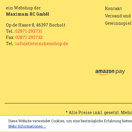
ein Webshop der
Kontakt
Maximum RC GmbH
Versand und
Gewinnspiel
Op de Haare 8, 46397 Bocholt
Tel.:
02871-293731
Fax:
02871-293732
Tel.:
info(at)steinchenshop.de
* Alle Preise inkl. gesetzl. Meh
Diese Website verwendet Cookies, um eine bestmögliche Erfahrung biete
Mehr Informationen ...