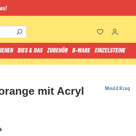
os!
IENEN
DIES & DAS
ZUBEHÖR
B-WARE
EINZELSTEINE
range mit Acryl
Mould King
*