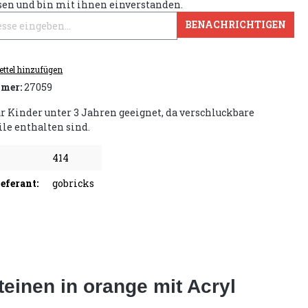
sen und bin mit ihnen einverstanden.
BENACHRICHTIGEN
ttel hinzufügen
mer:
27059
ür Kinder unter 3 Jahren geeignet, da verschluckbare
ile enthalten sind.
414
eferant:
gobricks
inen in orange mit Acryl