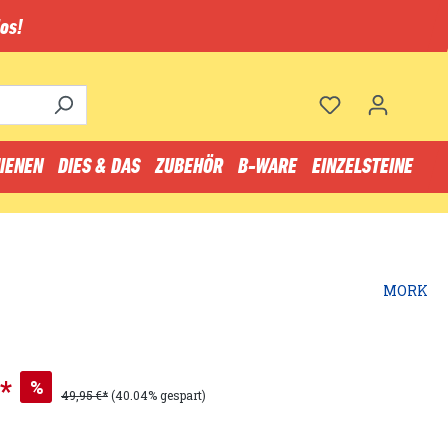
os!
IENEN
DIES & DAS
ZUBEHÖR
B-WARE
EINZELSTEINE
MORK
*
%
49,95 €*
(40.04% gespart)