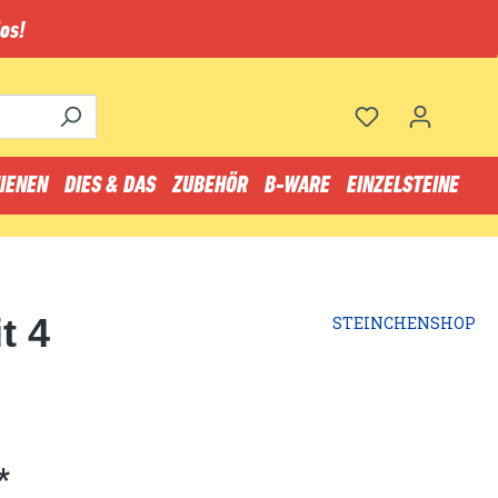
os!
IENEN
DIES & DAS
ZUBEHÖR
B-WARE
EINZELSTEINE
t 4
STEINCHENSHOP
*