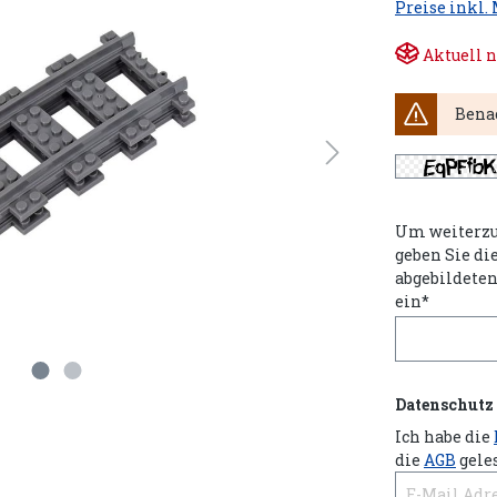
Preise inkl.
Aktuell n
Benac
Um weiterzu
geben Sie di
abgebildete
ein*
Datenschutz
Ich habe die
die
AGB
gele