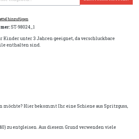
ttel hinzufügen
mer:
ST-98024_1
ür Kinder unter 3 Jahren geeignet, da verschluckbare
ile enthalten sind.
n möchte? Hier bekommt Ihr eine Schiene aus Spritzguss,
0) zu entgleisen. Aus diesem Grund verwenden viele