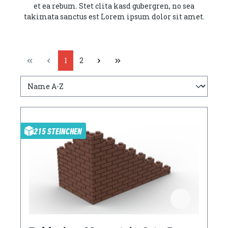
et ea rebum. Stet clita kasd gubergren, no sea
takimata sanctus est Lorem ipsum dolor sit amet.
1
2
215 STEINCHEN