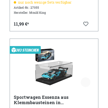
nur noch wenige Sets verfügbar
Artikel-Nr.: 27055
Hersteller: Mould King
11,99 €*
383 STEINCHEN
Sportwagen Essenza aus
Klemmbausteinen in
türkis/schwarz mit Acryl Vitrine